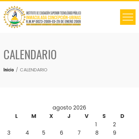
CALENDARIO
CALENDARIO
Inicio
agosto 2026
L
M
X
J
V
S
D
1
2
3
4
5
6
7
8
9